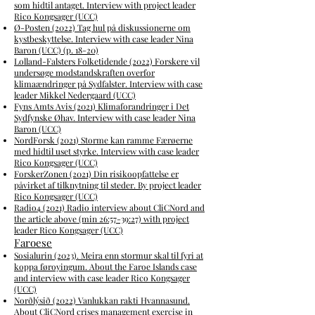
som hidtil antaget.
Interview with project leader
Rico Kongsager (UCC)
Ø-Posten (2022) Tag hul på diskussionerne om
kystbeskyttelse. Interview with case leader Nina
Baron (UCC) (p. 18-20)
Lolland-Falsters Folketidende (2022) Forskere vil
undersøge modstandskraften overfor
klimaændringer på Sydfalster.
Interview with case
leader Mikkel Nedergaard (UCC)
Fyns Amts Avis (2021) Klimaforandringer i Det
Sydfynske Øhav. Interview with case leader Nina
Baron (UCC)
NordForsk (2021) Storme kan ramme Færøerne
med hidtil uset styrke. Interview with case leader
Rico Kongsager (UCC)
ForskerZonen
(2021) Din risikoopfattelse er
påvirket af tilknytning til steder. By project leader
Rico Kongsager (UCC)
Radio4
(2021) Radio interv
iew
about CliCNord and
the article above (min 26:57-39:27)
with project
leader Rico Kongsager (UCC)
Faroese
Sosialurin (2023). Meira enn stormur skal til fyri at
koppa føroyingum.
About the Faroe Islands case
and interview with case leader Rico Kongsager
(UCC)
Norðlýsið (2022) Vanlukkan rakti Hvannasund.
About CliCNord crises management exercise in