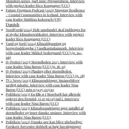
Ministers series, part nine: Preparedness. I
nterview
with project leader Rico Kongsager (UCC)
Future Frogmen Podcast (2021) Mapping Resilience
– Coastal Communities in Iceland. Interview with
case leader Matthias Kokorsch (UW)
Danish
NordForsk(2024) Hele samfundet skal inddrages for
at styrke klimaberedskabet. I
nterview with project
leader Rico Kongsager (UCC)
Vand og Jord (2024) Klimatilpasning og
borgerinddragelse i Vandkantsdanmark
. Interview
with case leader Mikkel Nedergaard (UCC) (p. 114-
116)
Ø-Posten (2023) Stormfloden 2023. Interview with
case leader Nina Baron (UCC) (p. 18-21)
Ø-Posten (2023) Planlæg efter stormfloden.
Interview with case leader Nina Baron (UCC) (p. 28)
TV2 News (20
23) Klimaændringer: Småøerbliver
særligt udsatte.
Interview with case leader Nina
Baron (UCC) min 0:54:15-1:05:10
Politiken (2023) En lille ø i Storebælt har allerede
oplevet den fremtid, vi er på vej ind i.
Interview
with case leader Nina Baron (UCC
)
Politiken (2023) Klimaforandringer øger antallet af
stormfloder og truer danske småøer.
Interview with
case leader Nina Baron (UCC)
Politiken (2022) Danske øer kan blive ubeboelige:
Forskere forventer dobbelt så høje havstigninger