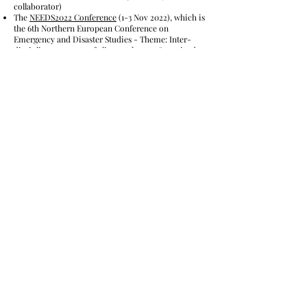
collaborator)
The
NEEDS2022 Conference
(1-3 Nov
2022
), which is
the 6th Northern European Conference on
Emergency and Disaster Studies - Theme: Inter-
disciplinary aspects of climate change. O
rganized
by the Copenhagen Center for Disaster Research
(COPE), which UCC is a part of
The
NEEDS2021 Conference
(
21-23 Sep 2021
), which
is the 5th Northern European Conference on
Emergency and Disaster Studies - Theme:
Imagining Futures: Interstices and the
Immateriality of Disasters
(organized by a
collaborator)