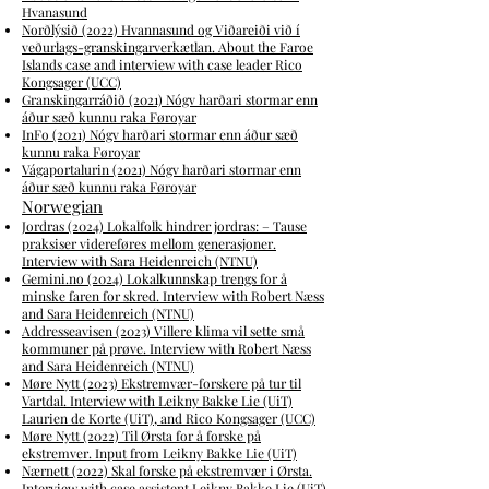
Hvanasund
Norðlýsið
(2022)
Hvannasund og Viðareiði við í
veðurlags-granskingarverkætlan.
About the Faroe
Islands case and interview with case leader Rico
Kongsager (UCC)
Granskingarráðið (2021) Nógv harðari stormar enn
áður sæð kunnu raka Føroyar
InFo (2021) Nógv harðari stormar enn áður sæð
kunn
u raka Føroyar
Vágaportalurin (2021) Nógv harðari stormar enn
áður sæð kunnu raka Føroyar
Norwegian
Jordras (2024) Lokalfolk hindrer jordras: – Tause
praksiser videreføres mellom generasjoner.
I
nterview with Sara Heidenreich (NTNU)
Gemini.no (2024) Lokalkunnskap trengs for å
minske faren for skred
. Interview with Robert Næss
and Sara Heidenreich (NTNU)
Addresseavisen (2023) Villere klima vil sette små
kommuner på prøve
. Interview with Robert Næss
and Sara Heidenreich (NTNU)
Møre N
ytt (2023) Ekstremvær-forskere på tur til
Vartdal. Interview with Leikny Bakke Lie (UiT)
Laurien de Korte (UiT), and Rico Kongsager (UCC)
Mø
re Nytt (2022) Til Ørsta for å forske på
ekstremver. Input from Leikny Bakke Lie (UiT)
Nærnett (2022) Skal forske på ekstremvær i Ørsta.
Interview with case assistent Leikny Bakke Lie (UiT)