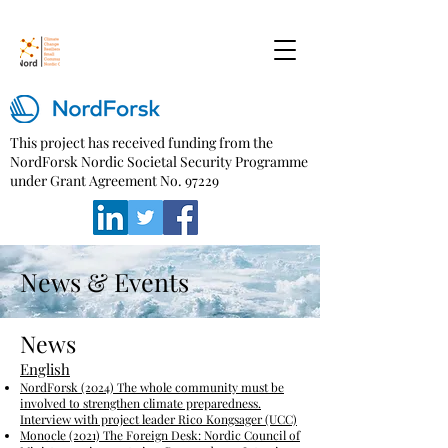
This project has received funding from the
NordForsk Nordic Societal Security Programme
under Grant Agreement No. 97229
News & Events
News
English
NordForsk (2024) The whole community must be
involved to strengthen climate preparedness
.
I
nterview with project leader Rico Kongsager (UCC)
Monocle (2021) The Foreign Desk: Nordic Council of